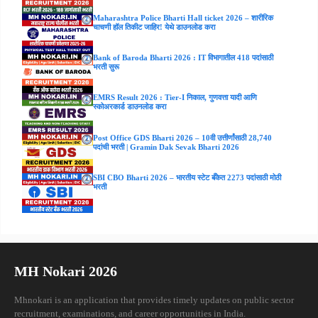
Maharashtra Police Bharti Hall ticket 2026 – शारीरिक
चाचणी हॉल तिकीट जाहिर! येथे डाउनलोड करा
Bank of Baroda Bharti 2026 : IT विभागातील 418 पदांसाठी
भरती सुरू
EMRS Result 2026 : Tier-I निकाल, गुणवत्ता यादी आणि
स्कोअरकार्ड डाउनलोड करा
Post Office GDS Bharti 2026 – 10वी उत्तीर्णांसाठी 28,740
पदांची भरती | Gramin Dak Sevak Bharti 2026
SBI CBO Bharti 2026 – भारतीय स्टेट बँकेत 2273 पदांसाठी मोठी
भरती
MH Nokari 2026
Mhnokari is an application that provides timely updates on public sector
recruitment, examinations, and career opportunities in India.