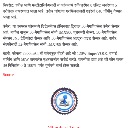
चिपसेट: स्पीड आणि मल्टीटास्किंगसाठी या फोनमध्ये स्नॅपड्रॅगन 8 एलिट जनरेशन 5
प्रोसेसर वापरण्यात आला आहे, तसेच चांगल्या ग्राफिक्ससाठी एड्रेनो 840 जीपीयू देण्यात
आला आहे.
कॅमेरा: या वनप्लस फोनमध्ये डिटेलमॅक्स इंजिनसह ट्रिपल 50-मेगापिक्सेल कॅमेरा सेन्सर
आहे. मागील बाजूस 50-मेगापिक्सेल सोनी IMX906 प्रायमरी सेन्सर, 50-मेगापिक्सेल
सॅमसंग JN5 टेलिफोटो सेन्सर आणि 50-मेगापिक्सेल अल्ट्रा-वाइड सेन्सर आहे. समोर,
सेल्फीसाठी 32-मेगापिक्सेल सोनी IMX709 सेन्सर आहे.
बॅटरी: फोनला 7300mAh ची पॉवरफूल बॅटरी आहे जी 120W SuperVOOC वायर्ड
चार्जिंग आणि 50W वायरलेस एअरचार्जला सपोर्ट करते. कंपनीचा दावा आहे की फोन फक्त
39 मिनिटांत 0 ते 100% पर्यंत पूर्णपणे चार्ज होऊ शकतो.
Source
Mhnokari Team