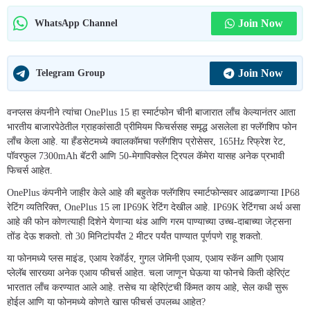
Join Now
WhatsApp Channel
Join Now
Telegram Group
वनप्लस कंपनीने त्यांचा OnePlus 15 हा स्मार्टफोन चीनी बाजारात लाँच केल्यानंतर आता
भारतीय बाजारपेठेतील ग्राहकांसाठी प्रीमियम फिचर्ससह समृद्ध असलेला हा फ्लॅगशिप फोन
लाँच केला आहे. या हँडसेटमध्ये क्वालकॉमचा फ्लॅगशिप प्रोसेसर, 165Hz रिफ्रेश रेट,
पॉवरफुल 7300mAh बॅटरी आणि 50-मेगापिक्सेल ट्रिपल कॅमेरा यासह अनेक प्रभावी
फिचर्स आहेत.
OnePlus कंपनीने जाहीर केले आहे की बहुतेक फ्लॅगशिप स्मार्टफोन्सवर आढळणाऱ्या IP68
रेटिंग व्यतिरिक्त, OnePlus 15 ला IP69K रेटिंग देखील आहे. IP69K रेटिंगचा अर्थ असा
आहे की फोन कोणत्याही दिशेने येणाऱ्या थंड आणि गरम पाण्याच्या उच्च-दाबाच्या जेट्सना
तोंड देऊ शकतो. तो 30 मिनिटांपर्यंत 2 मीटर पर्यंत पाण्यात पूर्णपणे राहू शकतो.
या फोनमध्ये प्लस माइंड, एआय रेकॉर्डर, गुगल जेमिनी एआय, एआय स्कॅन आणि एआय
प्लेलॅब सारख्या अनेक एआय फीचर्स आहेत. चला जाणून घेऊया या फोनचे किती व्हेरिएंट
भारतात लाँच करण्यात आले आहे. तसेच या व्हेरिएंटची किंमत काय आहे, सेल कधी सुरू
होईल आणि या फोनमध्ये कोणते खास फीचर्स उपलब्ध आहेत?