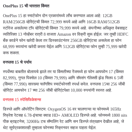
OnePlus 15 ची भारतात किंमत
OnePlus 15 हा स्मार्टफोन दोन प्रकारांमध्ये लाँच करण्यात आला आहे: 12GB
RAM/256GB व्हेरिएंटची किंमत 72,999 रूपये आहे आणि 16GB RAM/512GB
स्टोरेज असलेल्या टॉप व्हेरिएंटची किंमत 79,999 रूपये आहे. कंपनीच्या अधिकृत वेबसाइट
व्यतिरिक्त 13 नोव्हेंबर रात्री 8 वाजता Amazon वर विक्री सुरू होईल. जर तुम्ही HDFC
बँक कार्डने फोन खरेदी केला तर डिस्काउंटनंतर 256GB व्हेरिएंटचा असलेला हा फोन
68,999 रूपयांना खरेदी करता येईल आणि 512GB व्हेरिएंटचा फोन तुम्ही 75,999 खरेदी
करू शकता.
वनप्लस 15 चे पर्याय
स्पर्धेच्या बाबतीत बोलायचे झाले तर या किंमतीच्या रेंजमध्ये हा फोन आयफोन 17 (किंमत
82,999), गुगल पिक्सेल 10 (किंमत 79,999) आणि सॅमसंग गॅलेक्सी झेड फ्लिप 6 5जी
(किंमत 77,990) सारख्या फ्लॅगशिप स्मार्टफोनशी स्पर्धा करेल. वनप्लस 15चा 256 जीबी
व्हेरिएंट आयफोन 17 च्या 256 जीबी व्हेरिएंटपेक्षा 10,000 रुपयांनी स्वस्त आहे.
वनप्लस 15 स्पेसिफिकेशन्स
डिस्प्ले आणि ऑपरेटिंग सिस्टम: OxygenOS 16 वर चालणाऱ्या या फोनमध्ये 165Hz
रिफ्रेश रेटसह 6.78-इंचाचा क्वाड HD+ AMOLED डिस्प्ले आहे. फोनमध्ये 1800 nits
पीक ब्राइटनेस, 3200Hz टच सॅम्पलिंग रेट आणि सन डिस्प्ले तंत्रज्ञान देखील आहे, जे
थेट सूर्यप्रकाशातही तुम्हाला फोनच्या स्क्रिनवर सहज पाहता येईल.