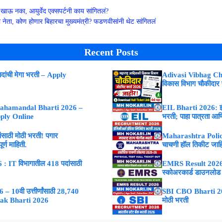
 खाऊ नका, आयुर्वेद एक्सपर्टनी काय सांगितलं?
ेता, कोण होणार बिहारचा मुख्यमंत्री? फडणवीसांनी थेट सांगितलं
Recent Posts
ांची मेगा भरती – Apply
Adivasi Vibhag Ch
विकास विभाग चौकीदार
ahamandal Bharti 2026 –
EIL Bharti 2026: इंजि
Apply Online
भरती; पाहा पात्रता आणि
ाठी मोठी भरती! पगार
Maharashtra Police
्ण माहिती.
चाचणी हॉल तिकीट जाह
 IT विभागातील 418 पदांसाठी
EMRS Result 2026 : 
स्कोअरकार्ड डाउनलोड
 10वी उत्तीर्णांसाठी 28,740
SBI CBO Bharti 2026
vak Bharti 2026
मोठी भरती