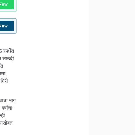
 Now
 Now
.
स्पर्धेत
िम साउदी
ेत
मता
गिरी
घाचा भाग
र्षांचा
्ही
संघासोबत