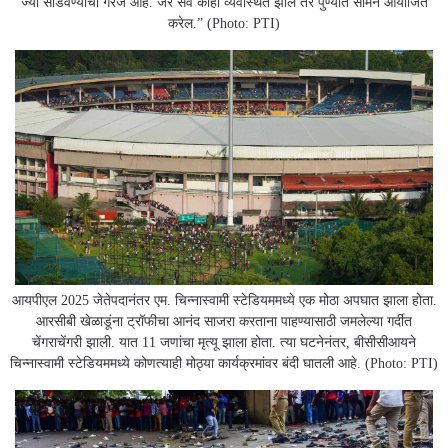
ज्या सोडवण्याची गरज आहे. जर सर्व काही व्यवस्थित झाले तर पुण्यात सामने आयोजित
करेल.” (Photo: PTI)
आयपीएल 2025 जेतेपदानंतर एम. चिन्नास्वामी स्टेडियममध्ये एक मोठा अपघात झाला होता.
आरसीबी खेळाडूंना ट्रॉफीचा आनंद साजरा करताना पाहण्यासाठी जमलेल्या गर्दीत
चेंगराचेंगरी झाली. यात 11 जणांचा मृत्यू झाला होता. त्या घटनेनंतर, बीसीसीआयने
चिन्नास्वामी स्टेडियममध्ये कोणत्याही मोठ्या कार्यक्रमांवर बंदी घातली आहे. (Photo: PTI)