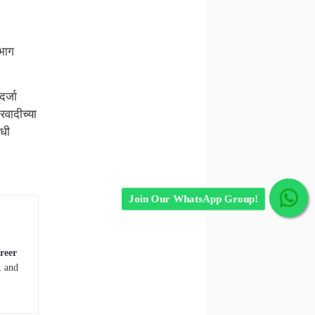
 भाग
दर्जा
रवादीच्या
ंधी
Join Our WhatsApp Group!
reer
, and