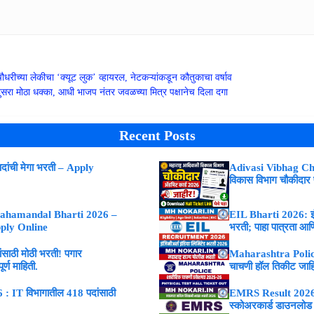
ीच्या लेकीचा ‘क्यूट लुक’ व्हायरल, नेटकऱ्यांकडून कौतुकाचा वर्षाव
रा मोठा धक्का, आधी भाजप नंतर जवळच्या मित्र पक्षानेच दिला दगा
Recent Posts
ांची मेगा भरती – Apply
Adivasi Vibhag Ch
विकास विभाग चौकीदार
ahamandal Bharti 2026 –
EIL Bharti 2026: इंजि
Apply Online
भरती; पाहा पात्रता आणि
ाठी मोठी भरती! पगार
Maharashtra Police
्ण माहिती.
चाचणी हॉल तिकीट जाह
 IT विभागातील 418 पदांसाठी
EMRS Result 2026 : 
स्कोअरकार्ड डाउनलोड