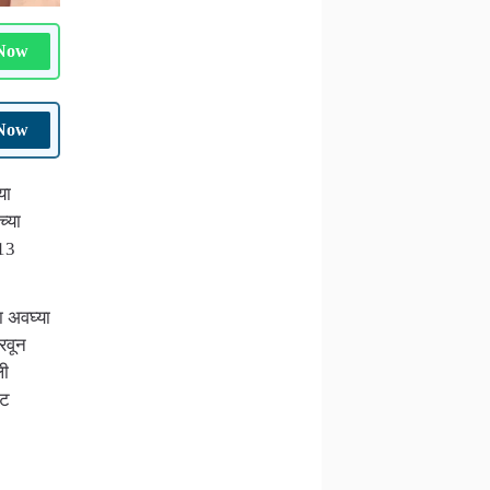
 Now
 Now
या
च्या
 13
ा अवघ्या
रवून
ली
ूट