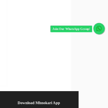
Join Our WhatsApp Group!
Download Mhnokari App